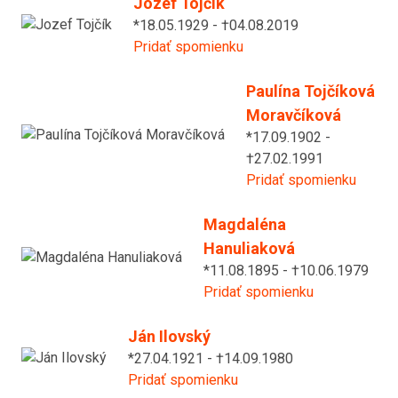
Jozef Tojčík
*18.05.1929 - †04.08.2019
Pridať spomienku
Paulína Tojčíková
Moravčíková
*17.09.1902 -
†27.02.1991
Pridať spomienku
Magdaléna
Hanuliaková
*11.08.1895 - †10.06.1979
Pridať spomienku
Ján Ilovský
*27.04.1921 - †14.09.1980
Pridať spomienku