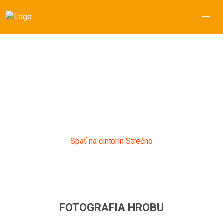
Anežka Melová
Obertová
*24.12.1932 - †31.12.2017
Hrob č.: 3, Sekcia: A, Strečno
Spať na cintorín Strečno
FOTOGRAFIA HROBU