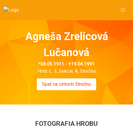
Agneša Zrelicová
Lučanová
*08.05.1911 - †19.04.1991
Hrob č.: 3, Sekcia: A, Strečno
Spať na cintorín Strečno
FOTOGRAFIA HROBU