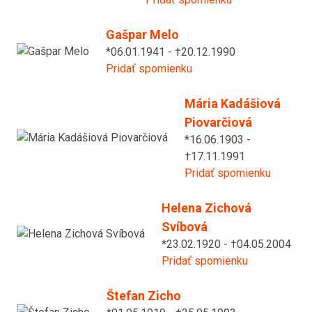
Gašpar Melo
*06.01.1941 - †20.12.1990
Pridať spomienku
Mária Kadášiová
Piovarčiová
*16.06.1903 -
†17.11.1991
Pridať spomienku
Helena Zichová
Svíbová
*23.02.1920 - †04.05.2004
Pridať spomienku
Štefan Zicho