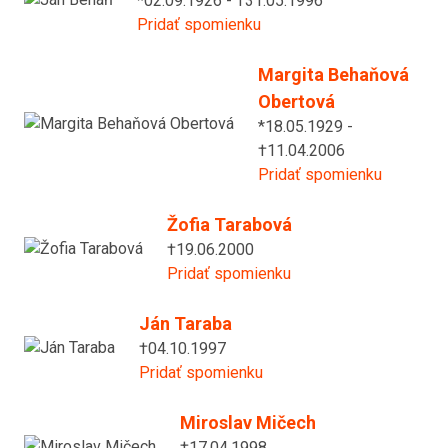
*02.09.1926 - †31.05.1996
Pridať spomienku
Margita Behaňová
Obertová
*18.05.1929 -
†11.04.2006
Pridať spomienku
Žofia Tarabová
†19.06.2000
Pridať spomienku
Ján Taraba
†04.10.1997
Pridať spomienku
Miroslav Mičech
†17.04.1998