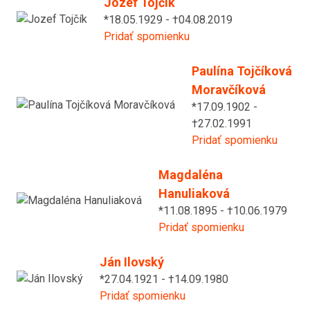
Jozef Tojčík
*18.05.1929 - †04.08.2019
Pridať spomienku
Paulína Tojčíková
Moravčíková
*17.09.1902 -
†27.02.1991
Pridať spomienku
Magdaléna
Hanuliaková
*11.08.1895 - †10.06.1979
Pridať spomienku
Ján Ilovský
*27.04.1921 - †14.09.1980
Pridať spomienku