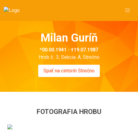
Milan Guríň
*00.00.1941 - †19.07.1987
Hrob č.: 3, Sekcia: A, Strečno
Spať na cintorín Strečno
FOTOGRAFIA HROBU