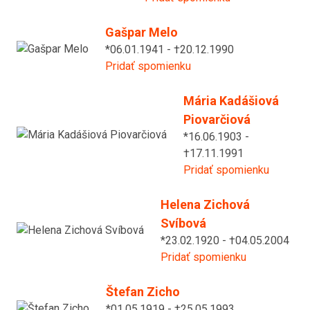
Gašpar Melo
*06.01.1941 - †20.12.1990
Pridať spomienku
Mária Kadášiová
Piovarčiová
*16.06.1903 -
†17.11.1991
Pridať spomienku
Helena Zichová
Svíbová
*23.02.1920 - †04.05.2004
Pridať spomienku
Štefan Zicho
*01.05.1919 - †25.05.1993