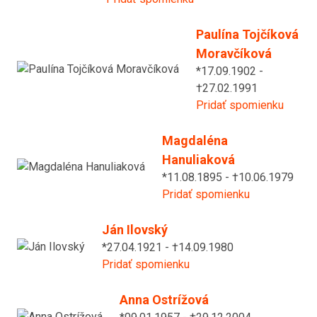
Paulína Tojčíková
Moravčíková
*17.09.1902 -
†27.02.1991
Pridať spomienku
Magdaléna
Hanuliaková
*11.08.1895 - †10.06.1979
Pridať spomienku
Ján Ilovský
*27.04.1921 - †14.09.1980
Pridať spomienku
Anna Ostrížová