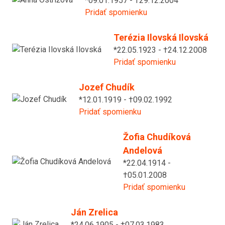
*09.01.1957 - †29.12.2004
Pridať spomienku
Terézia Ilovská Ilovská
*22.05.1923 - †24.12.2008
Pridať spomienku
Jozef Chudík
*12.01.1919 - †09.02.1992
Pridať spomienku
Žofia Chudíková
Andelová
*22.04.1914 -
†05.01.2008
Pridať spomienku
Ján Zrelica
*24.06.1905 - †07.03.1983