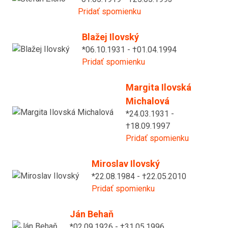
Pridať spomienku
Blažej Ilovský
*06.10.1931 - †01.04.1994
Pridať spomienku
Margita Ilovská
Michalová
*24.03.1931 -
†18.09.1997
Pridať spomienku
Miroslav Ilovský
*22.08.1984 - †22.05.2010
Pridať spomienku
Ján Behaň
*02.09.1926 - †31.05.1996