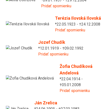
*09.01.1957 - †29.12.2004
Pridať spomienku
Terézia Ilovská Ilovská
*22.05.1923 - †24.12.2008
Pridať spomienku
Jozef Chudík
*12.01.1919 - †09.02.1992
Pridať spomienku
Žofia Chudíková
Andelová
*22.04.1914 -
†05.01.2008
Pridať spomienku
Ján Zrelica
*24.06.1905 - †07.03.1983