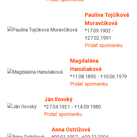
Paulína Tojčíková
Moravčíková
*17.09.1902 -
†27.02.1991
Pridať spomienku
Magdaléna
Hanuliaková
*11.08.1895 - †10.06.1979
Pridať spomienku
Ján Ilovský
*27.04.1921 - †14.09.1980
Pridať spomienku
Anna Ostrížová