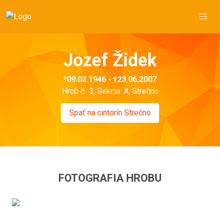
Jozef Židek
*09.03.1946 - †23.06.2007
Hrob č.: 3, Sekcia: A, Strečno
Spať na cintorín Strečno
FOTOGRAFIA HROBU