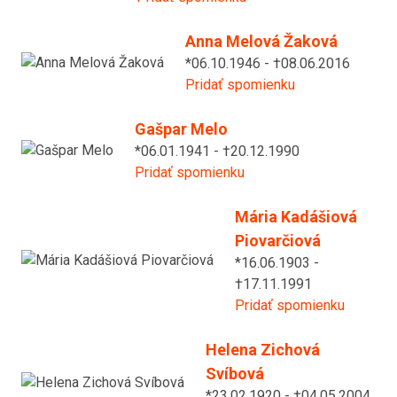
Anna Melová Žaková
*06.10.1946 - †08.06.2016
Pridať spomienku
Gašpar Melo
*06.01.1941 - †20.12.1990
Pridať spomienku
Mária Kadášiová
Piovarčiová
*16.06.1903 -
†17.11.1991
Pridať spomienku
Helena Zichová
Svíbová
*23.02.1920 - †04.05.2004