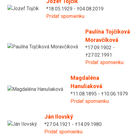
Jozef Tojčík
*18.05.1929 - †04.08.2019
Pridať spomienku
Paulína Tojčíková
Moravčíková
*17.09.1902 -
†27.02.1991
Pridať spomienku
Magdaléna
Hanuliaková
*11.08.1895 - †10.06.1979
Pridať spomienku
Ján Ilovský
*27.04.1921 - †14.09.1980
Pridať spomienku