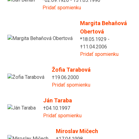
*02.09.1926 - †31.05.1996
Pridať spomienku
Margita Behaňová
Obertová
*18.05.1929 -
†11.04.2006
Pridať spomienku
Žofia Tarabová
†19.06.2000
Pridať spomienku
Ján Taraba
†04.10.1997
Pridať spomienku
Miroslav Mičech
†17.04.1998