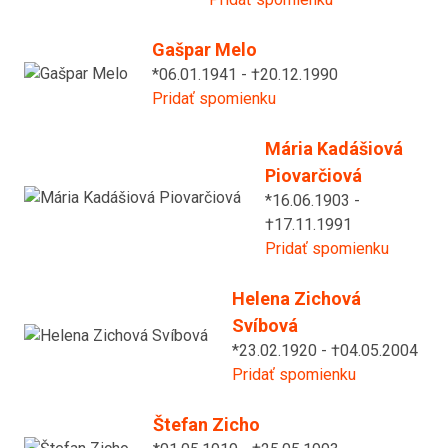
Gašpar Melo
*06.01.1941 - †20.12.1990
Pridať spomienku
Mária Kadášiová
Piovarčiová
*16.06.1903 -
†17.11.1991
Pridať spomienku
Helena Zichová
Svíbová
*23.02.1920 - †04.05.2004
Pridať spomienku
Štefan Zicho