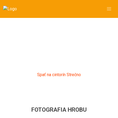
Žofia Chudíková
Andelová
*22.04.1914 - †05.01.2008
Hrob č.: 3, Sekcia: A, Strečno
Spať na cintorín Strečno
FOTOGRAFIA HROBU