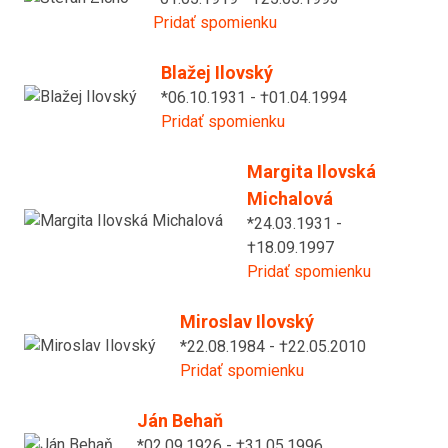
Pridať spomienku
Blažej Ilovský
*06.10.1931 - †01.04.1994
Pridať spomienku
Margita Ilovská
Michalová
*24.03.1931 -
†18.09.1997
Pridať spomienku
Miroslav Ilovský
*22.08.1984 - †22.05.2010
Pridať spomienku
Ján Behaň
*02.09.1926 - †31.05.1996