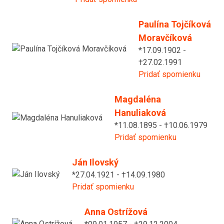
Paulína Tojčíková
Moravčíková
*17.09.1902 -
†27.02.1991
Pridať spomienku
Magdaléna
Hanuliaková
*11.08.1895 - †10.06.1979
Pridať spomienku
Ján Ilovský
*27.04.1921 - †14.09.1980
Pridať spomienku
Anna Ostrížová