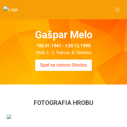
Gašpar Melo
*06.01.1941 - †20.12.1990
Hrob č.: 3, Sekcia: A, Strečno
Spať na cintorín Strečno
FOTOGRAFIA HROBU