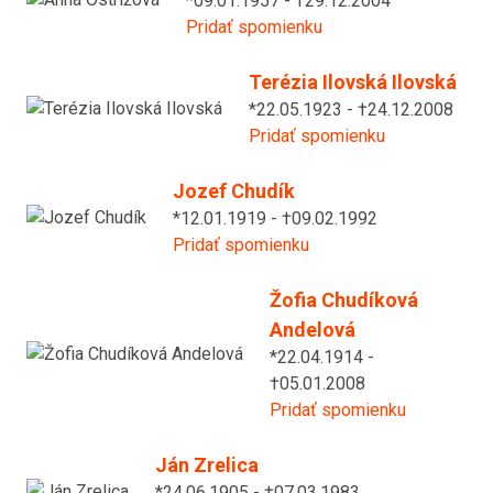
*09.01.1957 - †29.12.2004
Pridať spomienku
Terézia Ilovská Ilovská
*22.05.1923 - †24.12.2008
Pridať spomienku
Jozef Chudík
*12.01.1919 - †09.02.1992
Pridať spomienku
Žofia Chudíková
Andelová
*22.04.1914 -
†05.01.2008
Pridať spomienku
Ján Zrelica
*24.06.1905 - †07.03.1983