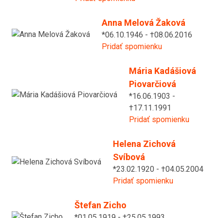
Anna Melová Žaková
*06.10.1946 - †08.06.2016
Pridať spomienku
Mária Kadášiová
Piovarčiová
*16.06.1903 -
†17.11.1991
Pridať spomienku
Helena Zichová
Svíbová
*23.02.1920 - †04.05.2004
Pridať spomienku
Štefan Zicho
*01.05.1919 - †25.05.1993