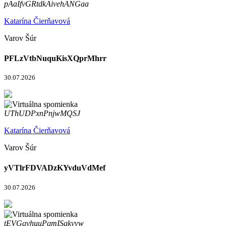
pAaIfvGRtdkAivehANGaa
Katarína Čierňavová
Varov Šúr
PFLzVtbNuquKisXQprMhrr
30.07.2026
UThUDPxnPnjwMQSJ
Katarína Čierňavová
Varov Šúr
yVTlrFDVADzKYvduVdMef
30.07.2026
tEVGqyhuuPqmISgkvvw