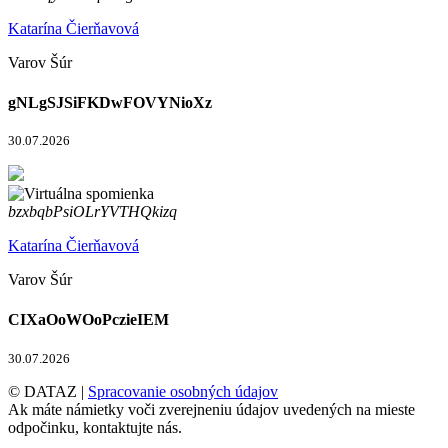
Katarína Čierňavová
Varov Šúr
gNLgSJSiFKDwFOVYNioXz
30.07.2026
bzxbqbPsiOLrYVTHQkizq
Katarína Čierňavová
Varov Šúr
CIXaOoWOoPczieIEM
30.07.2026
© DATAZ |
Spracovanie osobných údajov
Ak máte námietky voči zverejneniu údajov uvedených na mieste
odpočinku, kontaktujte nás.