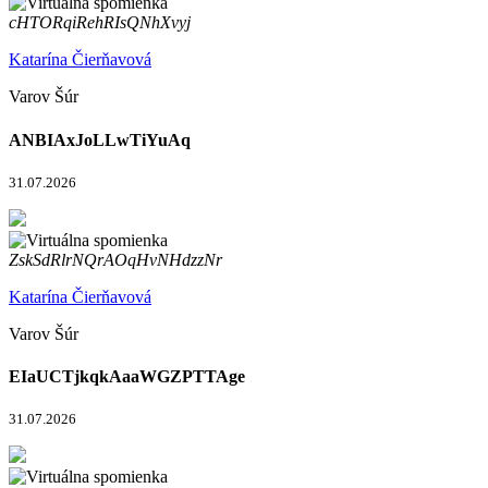
cHTORqiRehRIsQNhXvyj
Katarína Čierňavová
Varov Šúr
ANBIAxJoLLwTiYuAq
31.07.2026
ZskSdRlrNQrAOqHvNHdzzNr
Katarína Čierňavová
Varov Šúr
EIaUCTjkqkAaaWGZPTTAge
31.07.2026