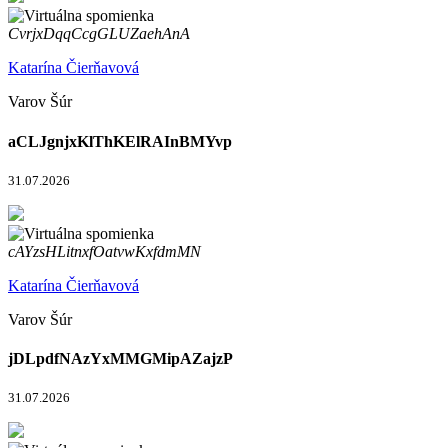
CvrjxDqqCcgGLUZaehAnA
Katarína Čierňavová
Varov Šúr
aCLJgnjxKlThKElRAInBMYvp
31.07.2026
cAYzsHLitnxfOatvwKxfdmMN
Katarína Čierňavová
Varov Šúr
jDLpdfNAzYxMMGMipAZajzP
31.07.2026