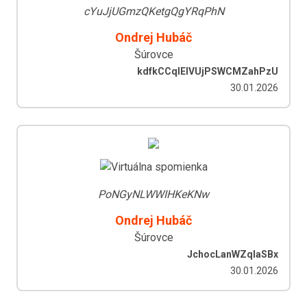
cYuJjUGmzQKetgQgYRqPhN
Ondrej Hubáč
Šúrovce
kdfkCCqIEIVUjPSWCMZahPzU
30.01.2026
PoNGyNLWWIHKeKNw
Ondrej Hubáč
Šúrovce
JchocLanWZqlaSBx
30.01.2026