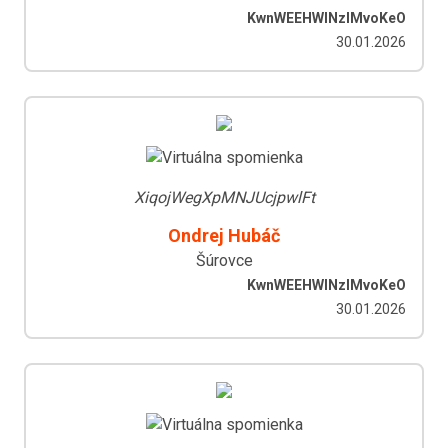
KwnWEEHWlNzIMvoKeO
30.01.2026
XiqojWegXpMNJUcjpwlFt
Ondrej Hubáč
Šúrovce
KwnWEEHWlNzIMvoKeO
30.01.2026