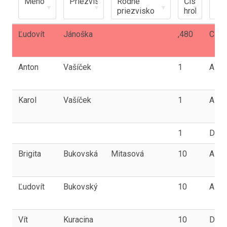
Ľudovít
Jánoška
,480
C
Anton
Vašíček
1
A
Karol
Vašíček
1
A
1
D
Brigita
Bukovská
Mitasová
10
A
Ľudovít
Bukovský
10
A
Vít
Kuracina
10
D