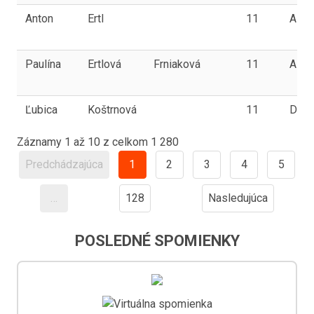
Anton
Ertl
11
A
Paulína
Ertlová
Frniaková
11
A
Ľubica
Koštrnová
11
D
Záznamy 1 až 10 z celkom 1 280
Predchádzajúca
1
2
3
4
5
…
128
Nasledujúca
POSLEDNÉ SPOMIENKY