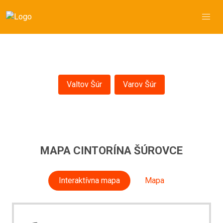
Šúrovce
Valtov Šúr
Varov Šúr
MAPA CINTORÍNA ŠÚROVCE
Interaktívna mapa
Mapa