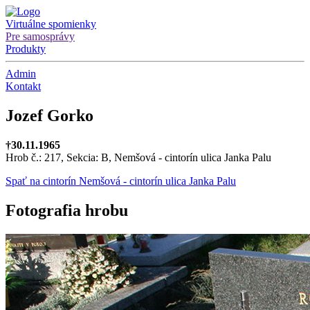
Virtuálne spomienky
Pre samosprávy
Produkty
Admin
Kontakt
Jozef Gorko
†30.11.1965
Hrob č.: 217, Sekcia: B, Nemšová - cintorín ulica Janka Palu
Spať na cintorín Nemšová - cintorín ulica Janka Palu
Fotografia hrobu