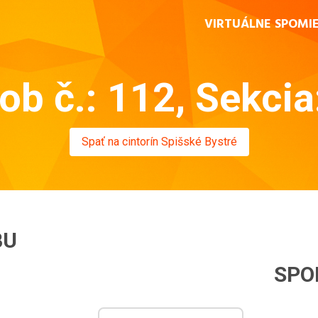
VIRTUÁLNE SPOMI
ob č.: 112, Sekcia
Spať na cintorín Spišské Bystré
BU
SPO