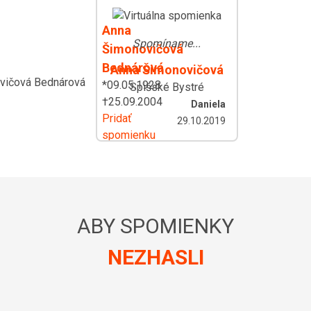
Anna
Spomíname...
Šimonovičová
Bednárová
Anna Šimonovičová
*09.05.1928 -
Spišské Bystré
†25.09.2004
Daniela
Pridať
29.10.2019
spomienku
ABY SPOMIENKY
NEZHASLI